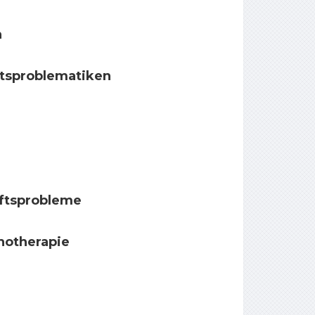
n
tsproblematiken
aftsprobleme
chotherapie